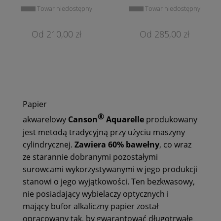
Towar niedostępny
Towar niedostępny
210,00 zł
285,00 zł
Papier
®
akwarelowy
Canson
Aquarelle
produkowany
jest metodą tradycyjną przy użyciu maszyny
cylindrycznej.
Zawiera 60% bawełny
, co wraz
ze starannie dobranymi pozostałymi
surowcami wykorzystywanymi w jego produkcji
stanowi o jego wyjątkowości. Ten bezkwasowy,
nie posiadający wybielaczy optycznych i
mający bufor alkaliczny papier został
opracowany tak, by gwarantować długotrwałe