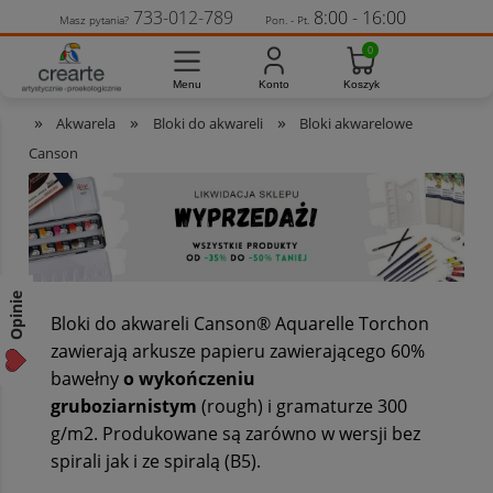
733-012-789
8:00 - 16:00
Masz pytania?
Pon. - Pt.
»
»
»
Akwarela
Bloki do akwareli
Bloki akwarelowe
Canson
Opinie
Bloki do akwareli Canson® Aquarelle Torchon
zawierają arkusze papieru zawierającego 60%
bawełny
o wykończeniu
gruboziarnistym
(rough) i gramaturze 300
g/m2. Produkowane są zarówno w wersji bez
spirali jak i ze spiralą (B5).