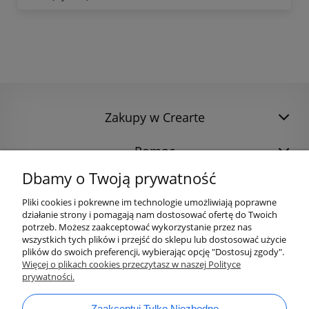
Zakupy w Crearte
Pomoc
Dbamy o Twoją prywatność
Pliki cookies i pokrewne im technologie umożliwiają poprawne
działanie strony i pomagają nam dostosować ofertę do Twoich
potrzeb. Możesz zaakceptować wykorzystanie przez nas
wszystkich tych plików i przejść do sklepu lub dostosować użycie
plików do swoich preferencji, wybierając opcję "Dostosuj zgody".
Więcej o plikach cookies przeczytasz w naszej Polityce
prywatności.
bok@ArtykulyDlaPlastykow.pl
email:
Zaakceptuj Tylko Niezbędne