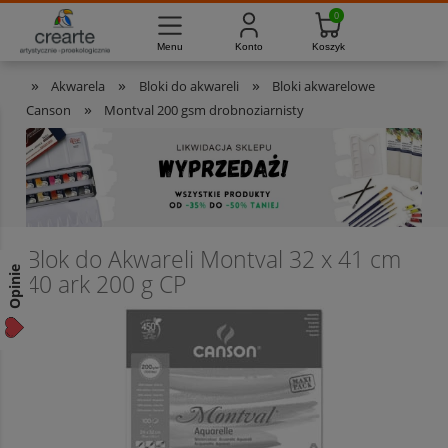
733-012-789
8:00 - 16:00
Masz pytania?
Pon. - Pt.
»
»
»
Akwarela
Bloki do akwareli
Bloki akwarelowe
»
Canson
Montval 200 gsm drobnoziarnisty
Blok do Akwareli Montval 32 x 41 cm
Opinie
40 ark 200 g CP