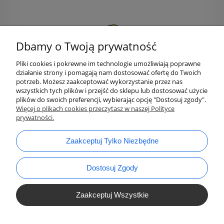
Dbamy o Twoją prywatność
Pliki cookies i pokrewne im technologie umożliwiają poprawne
działanie strony i pomagają nam dostosować ofertę do Twoich
potrzeb. Możesz zaakceptować wykorzystanie przez nas
wszystkich tych plików i przejść do sklepu lub dostosować użycie
plików do swoich preferencji, wybierając opcję "Dostosuj zgody".
bok@ArtykulyDlaPlastykow.pl
Więcej o plikach cookies przeczytasz w naszej Polityce
email:
prywatności.
733 012 789
tel.:
Zaakceptuj Tylko Niezbędne
Dostosuj Zgody
Zaakceptuj Wszystkie