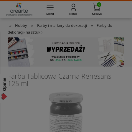
733-012-789
8:00 - 16:00
Masz pytania?
Pon. - Pt.
»
»
»
Hobby
Farby i markery do dekoracji
Farby do
dekoracji (na sztuki)
Farba Tablicowa Czarna Renesans
Opinie
125 ml