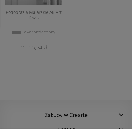
Podobrazia Malarskie Ak-Art
2 szt.
Towar niedostępny
15,54 zł
Zakupy w Crearte
Pomoc