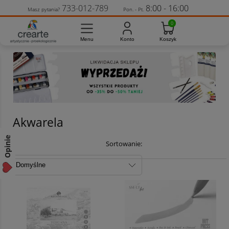
733-012-789
8:00 - 16:00
Masz pytania?
Pon. - Pt.
Akwarela
Opinie
Sortowanie: