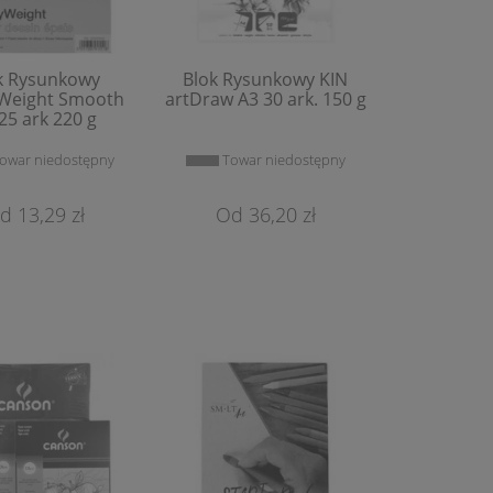
k Rysunkowy
Blok Rysunkowy KIN
Weight Smooth
artDraw A3 30 ark. 150 g
25 ark 220 g
owar niedostępny
Towar niedostępny
Pędzel Syntetyczny
Dwukońcó
RestauroHouse Seria 708
Pędzelko
(Płaskie)
Art&Gra
13,29 zł
36,20 zł
4,46 zł
5,
Do Koszyka
Do 