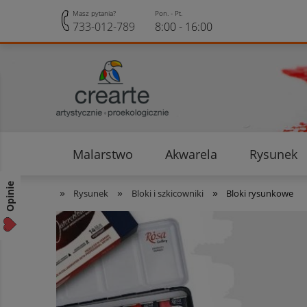
Masz pytania?
Pon. - Pt.
733-012-789
8:00 - 16:00
Malarstwo
Akwarela
Rysunek
Opinie klientów
Rabaty i Zniżki
Opinie
»
»
»
Rysunek
Bloki i szkicowniki
Bloki rysunkowe