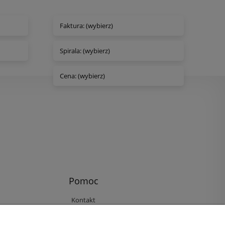
Faktura: (wybierz)
Spirala: (wybierz)
Cena: (wybierz)
Pomoc
Kontakt
Reklamacje i zwroty