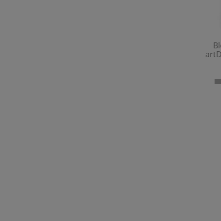
B
artD