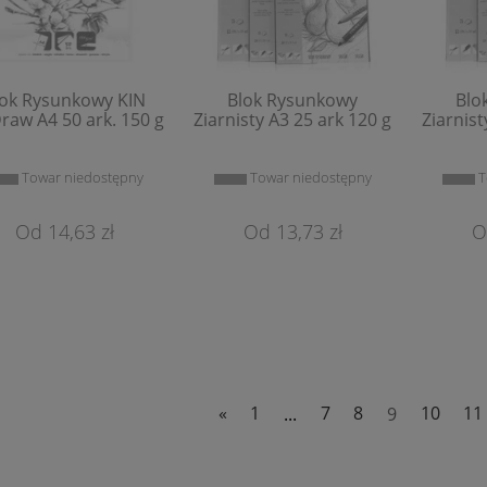
lok Rysunkowy KIN
Blok Rysunkowy
Blo
raw A4 50 ark. 150 g
Ziarnisty A3 25 ark 120 g
Ziarnist
Towar niedostępny
Towar niedostępny
T
14,63 zł
13,73 zł
«
1
...
7
8
9
10
11