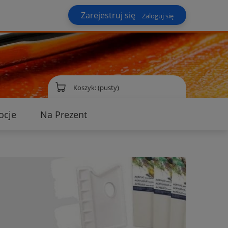
Zarejestruj się
Zaloguj się
Koszyk:
(pusty)
ocje
Na Prezent
ontakt