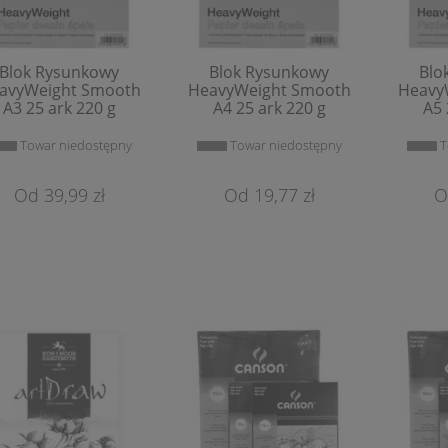
Blok Rysunkowy
Blok Rysunkowy
Blo
avyWeight Smooth
HeavyWeight Smooth
Heavy
A3 25 ark 220 g
A4 25 ark 220 g
A5 
Towar niedostępny
Towar niedostępny
T
tele Suche Renesans
Pastele Olejne Renesans
39,99 zł
19,77 zł
1,20 zł
0,79 zł
Do Koszyka
Do Koszyka