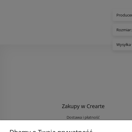
Producen
Rozmiar:
Wysyłka 
Zakupy w Crearte
Dostawa i płatność
Ekologiczne przesyłki