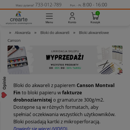
733-012-789
8:00 - 16:00
Masz pytania?
Pon. - Pt.
»
»
»
Akwarela
Bloki do akwareli
Bloki akwarelowe
Canson
Opinie
Bloki do akwareli z papierem
Canson Montval
Fin
to bloki papieru w
fakturze
drobnoziarnistej
o gramaturze 300g/m2.
Dostępne są w różnych formatach, aby
spełniać oczekiwania wszystkich użytkowników.
Bloki posiadają kartki z mikroperforacją.
Dowiedz się więcej (VIDEO)
.