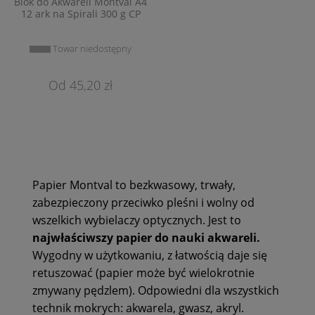
Blok do Akwareli Montval A4
12 ark na Spirali 300 g CP
Towar niedostępny
45,20 zł
Papier Montval to bezkwasowy, trwały,
zabezpieczony przeciwko pleśni i wolny od
wszelkich wybielaczy optycznych. Jest to
najwłaściwszy papier do nauki akwareli.
Wygodny w użytkowaniu, z łatwością daje się
retuszować (papier może być wielokrotnie
zmywany pędzlem). Odpowiedni dla wszystkich
technik mokrych: akwarela, gwasz, akryl.