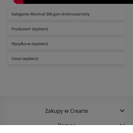
Kategorie: Montval 300 gsm drobnoziarnisty
Producent: (wybierz)
Wysyłka w: (wybierz)
Cena: (wybierz)
Zakupy w Crearte
Pomoc