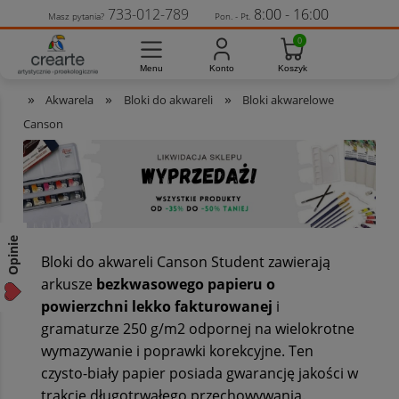
733-012-789
8:00 - 16:00
Masz pytania?
Pon. - Pt.
»
»
»
Akwarela
Bloki do akwareli
Bloki akwarelowe
Canson
Opinie
Bloki do akwareli Canson Student zawierają
arkusze
bezkwasowego papieru o
powierzchni lekko fakturowanej
i
gramaturze 250 g/m2 odpornej na wielokrotne
wymazywanie i poprawki korekcyjne. Ten
czysto-biały papier posiada gwarancję jakości w
trakcie długotrwałego przechowywania.