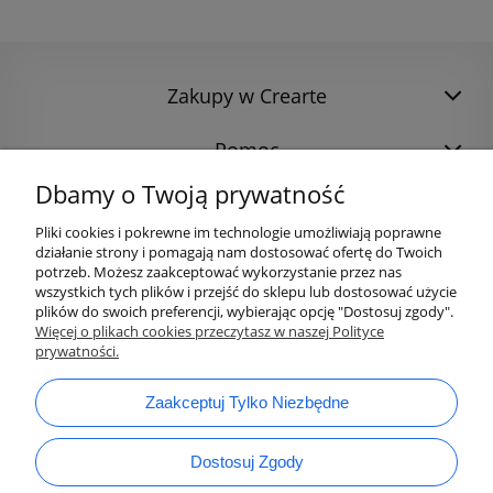
Zakupy w Crearte
Pomoc
Dbamy o Twoją prywatność
Pliki cookies i pokrewne im technologie umożliwiają poprawne
działanie strony i pomagają nam dostosować ofertę do Twoich
potrzeb. Możesz zaakceptować wykorzystanie przez nas
wszystkich tych plików i przejść do sklepu lub dostosować użycie
plików do swoich preferencji, wybierając opcję "Dostosuj zgody".
Więcej o plikach cookies przeczytasz w naszej Polityce
prywatności.
bok@ArtykulyDlaPlastykow.pl
email:
Zaakceptuj Tylko Niezbędne
733 012 789
tel.:
Dostosuj Zgody