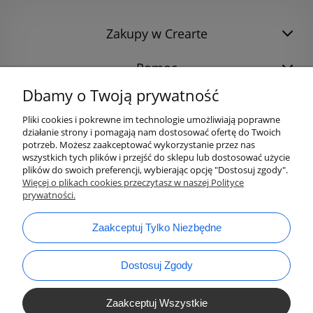
Zakupy w Crearte
Pomoc
Dbamy o Twoją prywatność
Pliki cookies i pokrewne im technologie umożliwiają poprawne
działanie strony i pomagają nam dostosować ofertę do Twoich
potrzeb. Możesz zaakceptować wykorzystanie przez nas
wszystkich tych plików i przejść do sklepu lub dostosować użycie
plików do swoich preferencji, wybierając opcję "Dostosuj zgody".
Więcej o plikach cookies przeczytasz w naszej Polityce
prywatności.
bok@ArtykulyDlaPlastykow.pl
email:
Zaakceptuj Tylko Niezbędne
733 012 789
tel.:
Dostosuj Zgody
Zaakceptuj Wszystkie