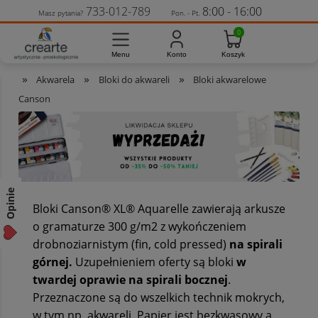
733-012-789
8:00 - 16:00
Masz pytania?
Pon. - Pt.
»
»
»
Akwarela
Bloki do akwareli
Bloki akwarelowe
Canson
Opinie
Bloki Canson® XL® Aquarelle zawierają arkusze
o gramaturze 300 g/m2 z wykończeniem
drobnoziarnistym (fin, cold pressed)
na spirali
górnej.
Uzupełnieniem oferty są bloki
w
twardej oprawie na spirali bocznej
.
Przeznaczone są do wszelkich technik mokrych,
w tym np. akwareli. Papier jest bezkwasowy a