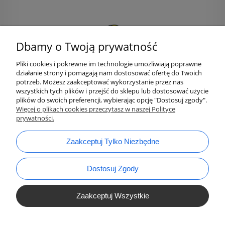
Dbamy o Twoją prywatność
Pliki cookies i pokrewne im technologie umożliwiają poprawne
działanie strony i pomagają nam dostosować ofertę do Twoich
potrzeb. Możesz zaakceptować wykorzystanie przez nas
wszystkich tych plików i przejść do sklepu lub dostosować użycie
plików do swoich preferencji, wybierając opcję "Dostosuj zgody".
bok@ArtykulyDlaPlastykow.pl
Więcej o plikach cookies przeczytasz w naszej Polityce
email:
prywatności.
733 012 789
tel.:
Zaakceptuj Tylko Niezbędne
Dostosuj Zgody
Zaakceptuj Wszystkie