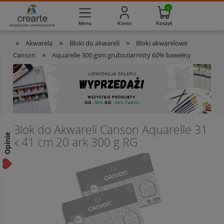
733-012-789
8:00 - 16:00
Masz pytania?
Pon. - Pt.
»
»
»
Akwarela
Bloki do akwareli
Bloki akwarelowe
»
Canson
Aquarelle 300 gsm gruboziarnisty 60% bawełny
Blok do Akwareli Canson Aquarelle 31
Opinie
x 41 cm 20 ark 300 g RG